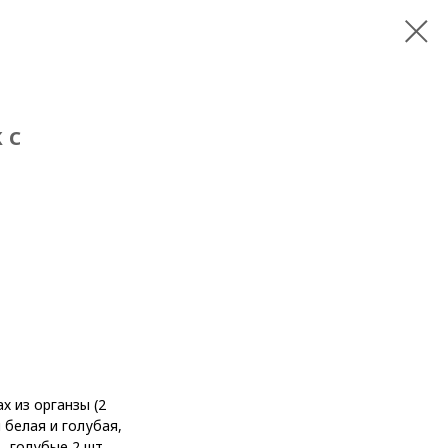
 с
х из органзы (2
 белая и голубая,
, голубые 2 шт.,